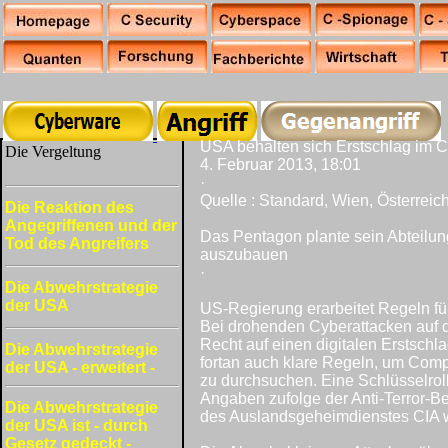
USA behalten sich Erstschlag im 
Die Vergeltung
4. Februar 2013, 18:01
·
Quelle : Standard, Wien, Österreic
Die Reaktion des
Angegriffenen und der
Das Pentagon plante sein Abteilun
Tod des Angreifers
auszubauen
·
Die Abwehrstrategie
der USA
US-Regierung erarbeitet Regeln für
Bei drohenden Cyberattacken auf 
Recht auf einen digitalen Erstschl
Die Abwehrstrategie
fortan auch klare Regeln, um Comp
der USA - erweitert -
zu durchsuchen. Eine Schlüsselrol
Angaben zufolge der Anti-Terror-B
Die Abwehrstrategie
des Auslandsgeheimdienstes CIA 
der USA ist - durch
Gesetz gedeckt -