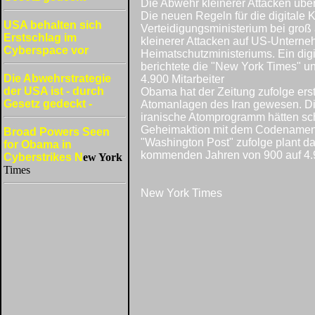
Die Abwehr kleinerer Attacken üb
Die neuen Regeln für die digitale 
USA behalten sich
Verteidigungsministerium bei groß
Erstschlag im
kleinerer Attacken auf US-Unterne
Cyberspace vor
Heimatschutzministeriums. Ein dig
berichtete die "New York Times" u
Die Abwehrstrategie
4.900 Mitarbeiter
der USA ist - durch
Obama hat der Zeitung zufolge ers
Gesetz gedeckt -
Atomanlagen des Iran gewesen. Di
iranische Atomprogramm hätten sc
Geheimaktion mit dem Codenamen "
Broad Powers Seen
"Washington Post" zufolge plant da
for Obama in
kommenden Jahren von 900 auf 4.9
Cyberstrikes
N
ew York
Times
New York Times