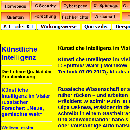
Künstliche
Künstliche Intelligenz im Vi
Intelligenz
Künstliche Intelligenz im Vi
© Sputnik/ Walerij Melnikow
Technik 07.09.2017(aktualisie
Die höhere Qualität der
Problemlösung
Russische Wissenschaftler 
Künstliche
näher rücken – und arbeiten 
Intelligenz im Visier
Präsident Wladimir Putin is
russischer
Olga Uskowa, Präsidentin d
Forscher: „Neue,
schreibt in einem Gastbeitrag
gemischte Welt“
und Schwellenländer habe si
oder vollständige Automatis
Weltweit erster