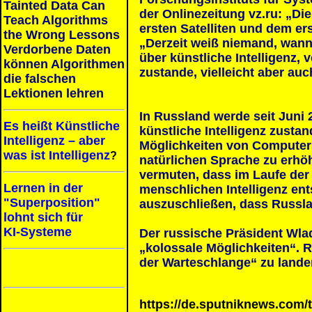
Tainted Data Can
der Onlinezeitung vz.ru: „Di
Teach Algorithms
ersten Satelliten und dem e
the Wrong Lessons
„Derzeit weiß niemand, wann 
Verdorbene Daten
über künstliche Intelligenz, 
können Algorithmen
zustande, vielleicht aber au
die falschen
Lektionen lehren
In Russland werde seit Juni
Es heißt Künstliche
künstliche Intelligenz zustan
Intelligenz – aber
Möglichkeiten von Computer
was ist Intelligenz
?
natürlichen Sprache zu erhöh
vermuten, dass im Laufe der
Lernen in der
menschlichen Intelligenz ent
"Superposition"
auszuschließen, dass Russlan
lohnt sich für
KI-Systeme
Der russische Präsident Wlad
„kolossale Möglichkeiten“. 
der Warteschlange“ zu land
https://de.sputniknews.com/t