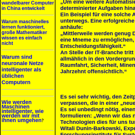
„Um eine weitere Automatisi
wandelbarer Computer
determinierter Aufgaben hina
in China entwickelt
Ein Beispiel für eine solch
unterwegs. Eine erfolgreich
Warum maschinelles
anhäufe:
lernen funktioniert,
große Mathematiker
„Mittlerweile werden genug 
wissen es einfach
eine Mneme zu ermöglichen, 
nicht
Entscheidungsfähigkeit.“
An Stelle der IT-Branche tri
Warum sind
allmählich in den Vordergrun
neuronale Netze
Raumfahrt, Sicherheit, Minen
intelligenter als
Jahrzehnt offensichtlich.“
üblichen
Computern
Es sei sehr wichtig, den Zei
Wie werden
verpassen, die in einer „ne
Maschinen
Es sei unbedingt nötig, eine
intelligenter, wie
werden wir mit
formulieren: „Wenn wir das ni
ihnen umgehen
?
Technologien dies für uns t
Witali Dunin-Barkowski, Expe
Forschungsinstituts für Sys