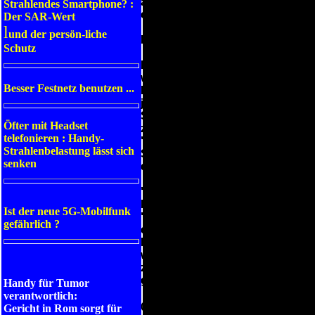
am Handy verbracht. Daraufhin w
Strahlendes Smartphone? :
erfolgreich operiert, schwere Sch
Der SAR-Wert
l
und der persön-liche
Recht auf die Rente
Schutz
Der Manager beantragte aus beru
wurde. Marcolini reichte daraufh
Besser Festnetz benutzen ...
Fürsorgeanstalt Inail ein. Das Ge
jedoch beim Kassationsgericht Re
Seite. Es sei unbestreitbar, das
Öfter mit Headset
zurückzuführen sei.
telefonieren : Handy-
"Ich kann das Urteil nur begrüß
Strahlenbelastung lässt sich
Strahlen eingesehen und die Guta
senken
das ein Beweis, dass die italienis
"Dieses Urteil ist besonders wich
In seinem Kampf wurde der Manag
Ist der neue 5G-Mobilfunk
"Dieses Urteil ist besonders wic
gefährlich ?
elektromagnetischen Strahlen me
Bereich Gesundheitsrecht spezial
weiterer sieben Italiener, die b
zu haben. "Wir denken an eine S
gesundheitsschädlichen Strahlen
Handy für Tumor
verantwortlich:
(APA, 19.10. 2012)
Gericht in Rom sorgt für