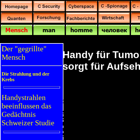
Der "gegrillte"
Handy für Tumor
Mensch
sorgt für Aufse
Die Strahlung und der
Krebs
Handystrahlen
19. Oktober 2012, 13:41
beeinflussen das
Sieht Zusammenhang zwischen Te
Gedächtnis
Sammelklagen
Schweizer Studie
Internationale Mobilfunkherstell
tägliche Telefonieren mit dem H
50-jähriger Manager erkrankt ist