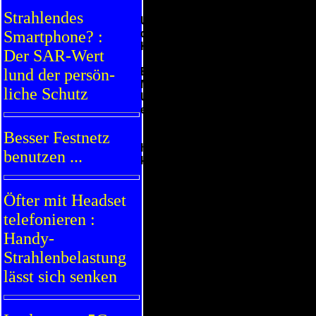
Strahlendes
Unterdessen führt der elektrisc
des Gleichgewichts der krebserr
Smartphone? :
Krebserkrankung erhöht wird.
Der SAR-Wert
Bereits im Mai hatten Wissensch
l
und der persön-
Mobiltelefon-Strahlung eine Kre
liche Schutz
Universität im australischen Sy
eine Krebserkrankung habe.
Besser Festnetz
http://de.sputniknews.com/pano
benutzen ...
krebserkrankunghtmll
Öfter mit Headset
telefonieren :
Handy-
Strahlenbelastung
lässt sich senken