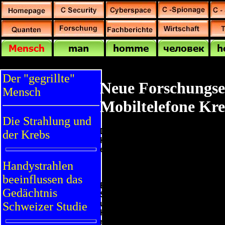
Der "gegrillte"
Neue Forschungse
Mensch
Mobiltelefone Kr
Die Strahlung und
Die Frequenz des Wechselstroms 
der Krebs
Krebszellen, wie jüngst eine St
ergeben hat. Sie wurde auf dem On
Handystrahlen
beeinflussen das
Bei dem der Studie zugrunde lieg
Gedächtnis
Strahlung ausgesetzt worden. Da
und Herzen einen geschlossenen
Schweizer Studie
Hochfrequenzstrahlung von 900 M
neuralen Schaltkreisen induziert