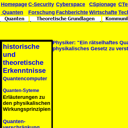
Homepage
C-Security
Cyberspace
CSpionage
CTe
Quanten
Forschung
Fachberichte
Wirtschafte
Tec
Physiker: "Ein rätselhaftes Q
historische
physikalisches Gesetz zu vers
und
theoretische
Erkenntnisse
Quantencomputer
Quanten-Syteme
Erläuterungen zu
den physikalischen
Wirkungsprinzipien
Quanten-
verschränkung