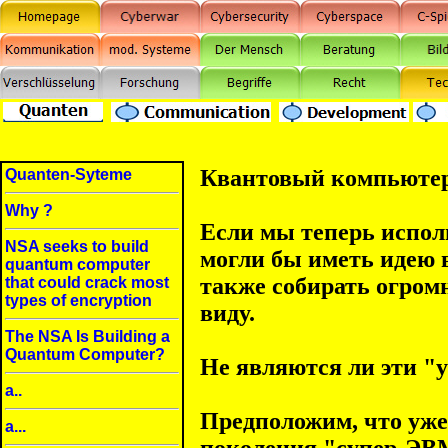
Квантовый компьюте
Quanten-Syteme
Why ?
Если мы теперь испол
NSA seeks to build
могли бы иметь идею в
quantum computer
также собирать огром
that could crack most
types of encryption
виду.
The NSA Is Building a
Quantum Computer?
Не являются ли эти "
a..
Предположим, что уже 
a...