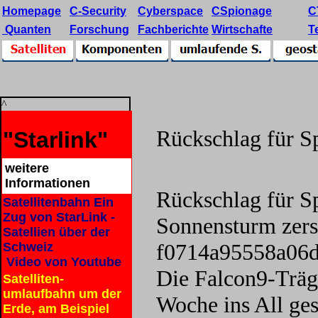
Homepage
C-Security
Cyberspace
CSpionage
C
Quanten
Forschung
Fachberichte
Wirtschafte
T
^
Rückschlag für 
"Starlink"
weitere
Informationen
Rückschlag für 
Satellitenbahn Ein
Zug von StarLink -
Sonnensturm zerst
Satellien über der
f0714a95558a06d
Schweiz
Video von Youtube
Die Falcon9-Träge
Satelliten-
umlaufbahn um der
Woche ins All gest
Erde, am Beispiel