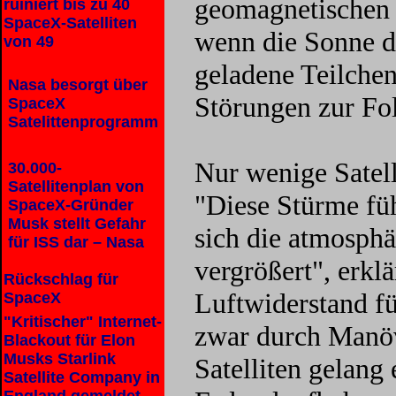
geomagnetischen 
ruiniert bis zu 40
SpaceX-Satelliten
wenn die Sonne du
von 49
geladene Teilchen
Nasa besorgt über
Störungen zur Fo
SpaceX
Satelittenprogramm
Nur wenige Satel
30.000-
Satellitenplan von
"Diese Stürme fü
SpaceX-Gründer
Musk stellt Gefahr
sich die atmosphä
für ISS dar – Nasa
vergrößert", erkl
Rückschlag für
Luftwiderstand fü
SpaceX
"Kritischer" Internet-
zwar durch Manöv
Blackout für Elon
Musks Starlink
Satelliten gelang 
Satellite Company in