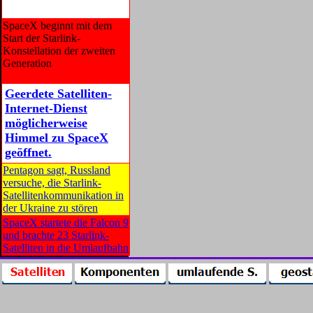
SpaceX beginnt mit dem
Start der Starlink-
Konstellation der zweiten
Generation
Geerdete Satelliten-
Internet-Dienst
möglicherweise
Himmel zu SpaceX
geöffnet.
Pentagon sagt, Russland
versuche, die Starlink-
Satellitenkommunikation in
der Ukraine zu stören
SpaceX startete die Falcon 9
und brachte 23 Starlink-
Satelliten in die Umlaufbahn