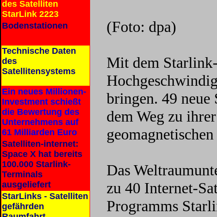
des Satelliten
StarLink 2223
(Foto: dpa)
Bodenstationen
Technische Daten
Mit dem Starlink
des
Satellitensystems
Hochgeschwindigke
Ein neues Millionen-
bringen. 49 neue 
Investment schießt
die Bewertung des
dem Weg zu ihrer
Unternehmens auf
geomagnetischen 
61 Milliarden Euro
Satelliten-internet:
Space X hat bereits
100.000 Starlink-
Das Weltraumunte
Terminals
zu 40 Internet-Sat
ausgeliefert
StarLinks - Satelliten
Programms Starlin
gefährden
Raumfahrt