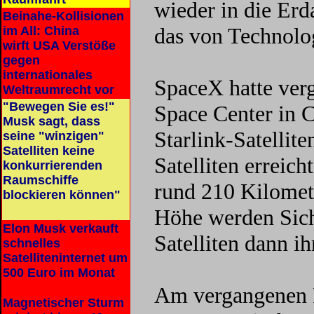
wieder in die Erd
Beinahe-Kollisionen
das von Technolo
im All: China
wirft USA Verstöße
gegen
internationales
SpaceX hatte ve
Weltraumrecht vor
"Bewegen Sie es!"
Space Center in 
Musk sagt, dass
Starlink-Satellit
seine "winzigen"
Satelliten keine
Satelliten erreic
konkurrierenden
Raumschiffe
rund 210 Kilomete
blockieren können"
Höhe werden Sich
Elon Musk verkauft
Satelliten dann i
schnelles
Satelliteninternet um
500 Euro im Monat
Am vergangenen F
Magnetischer Sturm