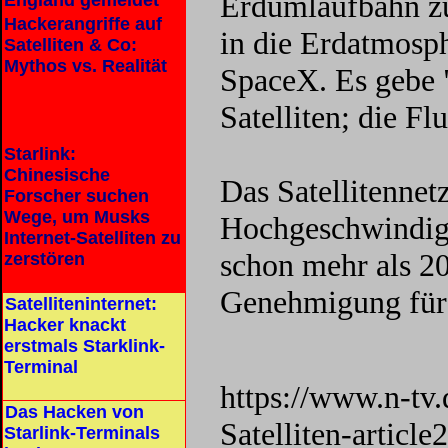
Erdumlaufbahn zu 
England gemeldet
Hackerangriffe auf
in die Erdatmosphä
Satelliten & Co:
Mythos vs. Realität
SpaceX. Es gebe "
Satelliten; die F
Starlink:
Chinesische
Das Satellitennet
Forscher suchen
Wege, um Musks
Hochgeschwindigke
Internet-Satelliten zu
schon mehr als 200
zerstören
Genehmigung für 
Satelliteninternet:
Hacker knackt
erstmals Starklink-
Terminal
https://www.n-tv.
Das Hacken von
Satelliten-articl
Starlink-Terminals