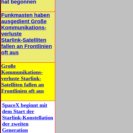
hat begonnen
Funkmasten haben
ausgedient
Große
Kommunikations-
verluste
Starlink-Satelliten
fallen an Frontlinien
oft aus
Große
Kommunikations-
verluste Starlink-
Satelliten fallen an
Frontlinien oft aus
SpaceX beginnt mit
dem Start der
Starlink-Konstellation
der zweiten
Generation