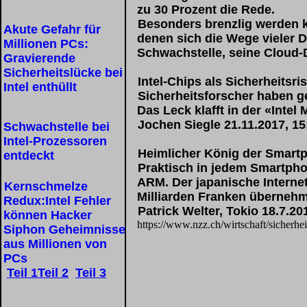
zu 30 Prozent die Rede.
Besonders brenzlig werden k
Akute Gefahr für
denen sich die Wege vieler 
Millionen PCs:
Schwachstelle, seine Cloud-D
Gravierende
Sicherheitslücke bei
Intel-Chips als Sicherheitsri
Intel enthüllt
Sicherheitsforscher haben g
Das Leck klafft in der «Inte
Jochen Siegle 21.11.2017, 15
Schwachstelle bei
Intel-Prozessoren
Heimlicher König der Smartp
entdeckt
Praktisch in jedem Smartpho
ARM. Der japanische Interne
Kernschmelze
Milliarden Franken überneh
Redux:Intel Fehler
Patrick Welter, Tokio 18.7.20
können Hacker
https://www.nzz.ch/wirtschaft/sicherh
Siphon Geheimnisse
aus Millionen von
PCs
Teil 1
Teil 2
Teil 3