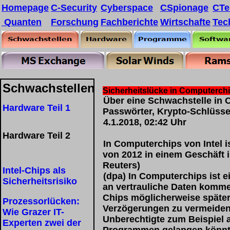
Homepage
C-Security
Cyberspace
CSpionage
CTe
Quanten
Forschung
Fachberichte
Wirtschafte
Tec
Schwachstellen
Sicherheitslücke in Computerch
Über eine Schwachstelle in 
Hardware Teil 1
Passwörter, Krypto-Schlüss
4.1.2018, 02:42 Uhr
Hardware Teil 2
In Computerchips von Intel 
von 2012 in einem Geschäft 
Reuters)
Intel-Chips als
(dpa) In Computerchips ist e
Sicherheitsrisiko
an vertrauliche Daten komme
Chips möglicherweise später
Prozessorlücken:
Verzögerungen zu vermeiden.
Wie Grazer IT-
Unberechtigte zum Beispiel 
Experten zwei der