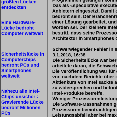
Programmen gelangen könnt
größten Lücken
Das als «speculative execut
entdeckten
Anbietern eingesetzt. Damit
bedroht sein. Der Branchenri
einer Lösung gearbeitet, und
Eine Hardware-
worden sei. Der kleinere Int
Lücke bedroht
bestritt, dass seine Prozess
Computer weltweit
Architektur in Smartphones do
Schwerwiegender Fehler in 
Sicherheitslücke in
3.1.2018, 16:38
Computerchips
Die Sicherheitslücke war ber
bedroht PCs und
arbeitete daran, die Schwach
Smartphones
Die Veröffentlichung war für
weltweit
vor, nachdem Berichte über e
Aktienkurs von Intel sackte
zu widersprechen und betont
Nahezu alle Intel-
Intel-Produkte betreffe.
Chips unsicher :
Weniger Prozessorenleistun
Gravierende Lücke
Die Software-Massnahmen geg
bedroht Millionen
Prozessoren beeinträchtigen,
PCs
Leistungsabfall aber bei max