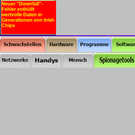
Neuer "Downfall"-
Fehler enthüllt
wertvolle Daten in
Generationen von Intel-
Chips